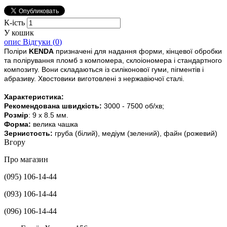
К-ість
У кошик
опис
Відгуки (
0
)
Поліри
KENDA
призначені для надання форми, кінцевої обробки
та полірування пломб з компомера, склоіономера і стандартного
композиту. Вони складаються із силіконової гуми, пігментів і
абразиву. Хвостовики виготовлені з нержавіючої сталі.
Характеристика:
Рекомендована швидкість:
3000 - 7500 об/хв;
Розмір
: 9 x 8.5 мм.
Форма:
велика чашка
Зернистость:
груба (білий), медіум (зелений), файн (рожевий)
Вгору
Про магазин
(095) 106-14-44
(093) 106-14-44
(096) 106-14-44