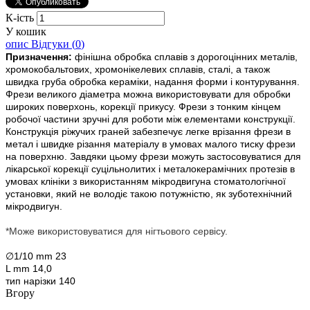
К-ість
У кошик
опис
Відгуки (
0
)
Призначення:
фінішна обробка сплавів з дорогоцінних металів,
хромокобальтових, хромонікелевих сплавів, сталі, а також
швидка груба обробка кераміки, надання форми і контурування.
Фрези великого діаметра можна використовувати для обробки
широких поверхонь, корекції прикусу. Фрези з тонким кінцем
робочої частини зручні для роботи між елементами конструкції.
Конструкція ріжучих граней забезпечує легке врізання фрези в
метал і швидке різання матеріалу в умовах малого тиску фрези
на поверхню. Завдяки цьому фрези можуть застосовуватися для
лікарської корекції суцільнолитих і металокерамічних протезів в
умовах клініки з використанням мікродвигуна стоматологічної
установки, який не володіє такою потужністю, як зуботехнічний
мікродвигун.
*Може використовуватися для нігтьового сервісу.
∅1/10 mm 23
L mm 14,0
тип нарізки 140
Вгору