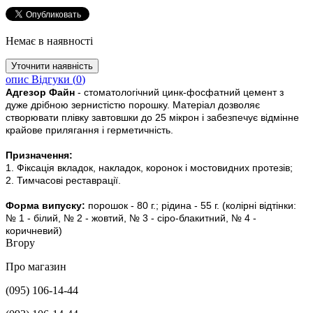
Немає в наявності
опис
Відгуки (
0
)
Адгезор Файн
- стоматологічний цинк-фосфатний цемент з
дуже дрібною зернистістю порошку. Матеріал дозволяє
створювати плівку завтовшки до 25 мікрон і забезпечує відмінне
крайове прилягання і герметичність.
Призначення:
1. Фіксація вкладок, накладок, коронок і мостовидних протезів;
2. Тимчасові реставрації.
Форма випуску:
порошок - 80 г.; рідина - 55 г. (колірні відтінки:
№ 1 - білий, № 2 - жовтий, № 3 - сіро-блакитний, № 4 -
коричневий)
Вгору
Про магазин
(095) 106-14-44