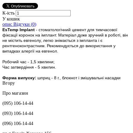
К-ість
У кошик
опис
Відгуки (
0
)
EsTemp Implant
- стоматологічний цемент для тимчасової
фіксації коронок на імплант. Матеріал дуже зручний в роботі, він
не містить евгенолу, легко знімається з імпланта і є
рентгеноконтрастним. Рекомендується до використання у
випадках алергії на евгенол.
Робочий час - 1,5 хвилини;
Час затвердіння - 5 хвилин.
Форма випуску:
шприц - 8 г., блокнот і змішувальні насадки
Вгору
Про магазин
(095) 106-14-44
(093) 106-14-44
(096) 106-14-44