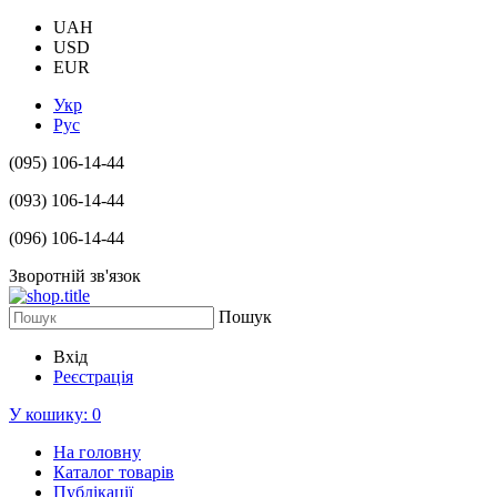
UAH
USD
EUR
Укр
Рус
(095) 106-14-44
(093) 106-14-44
(096) 106-14-44
Зворотній зв'язок
Пошук
Вхід
Реєстрація
У кошику:
0
На головну
Каталог товарів
Публікації