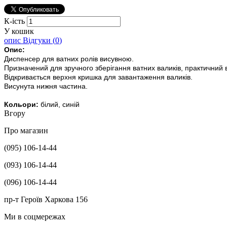
К-ість
У кошик
опис
Відгуки (
0
)
Опис:
Диспенсер для ватних ролів висувною.
Призначений для зручного зберігання ватних валиків, практичний в
Відкривається верхня кришка для завантаження валиків.
Висунута нижня частина.
Кольори:
білий, синій
Вгору
Про магазин
(095) 106-14-44
(093) 106-14-44
(096) 106-14-44
пр-т Героїв Харкова 156
Ми в соцмережах