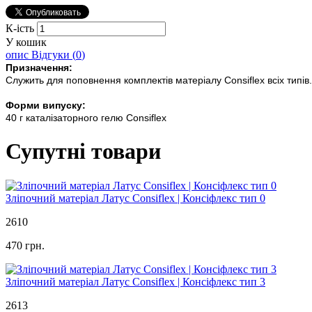
К-ість
У кошик
опис
Відгуки (
0
)
Призначення:
Служить для поповнення комплектів матеріалу Consiflex всіх типів.
Форми випуску:
40 г каталізаторного гелю Consiflex
Супутні товари
Зліпочний матеріал Латус Consiflex | Консіфлекс тип 0
2610
470 грн.
Зліпочний матеріал Латус Consiflex | Консіфлекс тип 3
2613