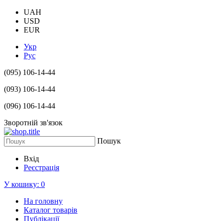
UAH
USD
EUR
Укр
Рус
(095) 106-14-44
(093) 106-14-44
(096) 106-14-44
Зворотній зв'язок
Пошук
Вхід
Реєстрація
У кошику:
0
На головну
Каталог товарів
Публікації