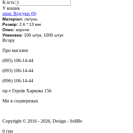
К-ість
У кошик
опис
Відгуки (
0
)
Матеріал:
латунь
Розмір:
2,6 * 13 мм
Опис:
короткі
Упаковка:
100 штук
, 1000 штук
Вгору
Про магазин
(095) 106-14-44
(093) 106-14-44
(096) 106-14-44
пр-т Героїв Харкова 156
Ми в соцмережах
Copyright © 2016 - 2026, Design - SellBe
0 грн