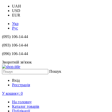
UAH
USD
EUR
Укр
Рус
(095) 106-14-44
(093) 106-14-44
(096) 106-14-44
Зворотній зв'язок
Пошук
Вхід
Реєстрація
У кошику:
0
На головну
Каталог товарів
Публікації