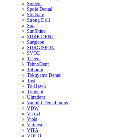
Spident
Spofa Dental
Stoddard
Strong Drill
Sun
SunShine
SURE DENT
Surgicon
SURGISPON
SVOD
T-Dent
TehnoDent
Toboom
Tokuyama Dental
Tosi
Tri-Hawk
Triodent
Ultradent
Vannini Dental Indus
VDW
Vikovi
Viola
Virtuoso
VITA
VOCO