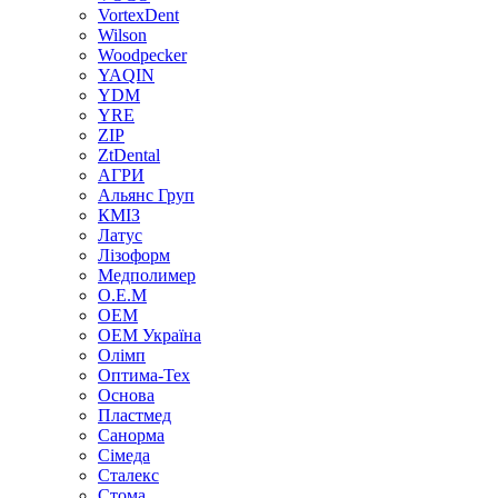
VortexDent
Wilson
Woodpecker
YAQIN
YDM
YRE
ZIP
ZtDental
АГРИ
Альянс Груп
КМІЗ
Латус
Лізоформ
Медполимер
О.Е.М
ОЕМ
ОЕМ Україна
Олімп
Оптима-Тех
Основа
Пластмед
Санорма
Сімеда
Сталекс
Стома