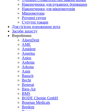
Наконечники для рукавних бормашин
Наконечники для мікромоторів
Мікромотори
Роторні групи
Супутні товари
Для гігієни порожнини рота
Засоби захисту
Виробники
AlpenDent
AME
Amident
Angelus
Anios
Ardenia
Arkona
Asim
Bausch
Becht
Begreat
Bien-Air
BMS
BODE Chemie GmbH
Bournas Medicals
Bredent