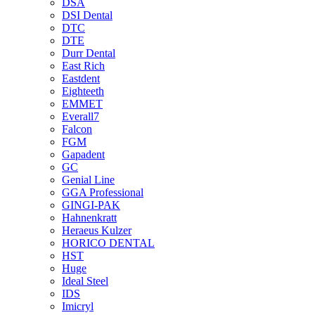
DSA
DSI Dental
DTC
DTE
Durr Dental
East Rich
Eastdent
Eighteeth
EMMET
Everall7
Falcon
FGM
Gapadent
GC
Genial Line
GGA Professional
GINGI-PAK
Hahnenkratt
Heraeus Kulzer
HORICO DENTAL
HST
Huge
Ideal Steel
IDS
Imicryl