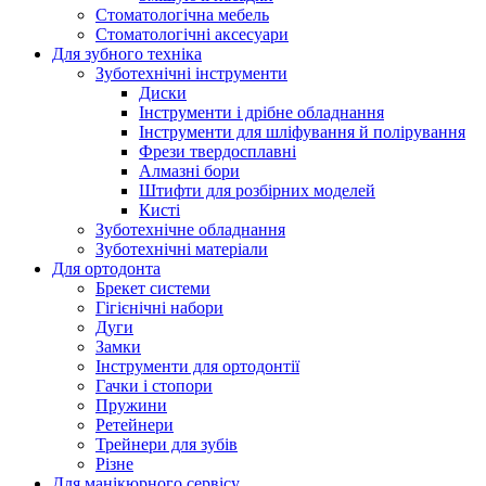
Стоматологічна мебель
Стоматологічні аксесуари
Для зубного техніка
Зуботехнічні інструменти
Диски
Інструменти і дрібне обладнання
Інструменти для шліфування й полірування
Фрези твердосплавні
Алмазні бори
Штифти для розбірних моделей
Кисті
Зуботехнічне обладнання
Зуботехнічні матеріали
Для ортодонта
Брекет системи
Гігієнічні набори
Дуги
Замки
Інструменти для ортодонтії
Гачки і стопори
Пружини
Ретейнери
Трейнери для зубів
Різне
Для манікюрного сервісу