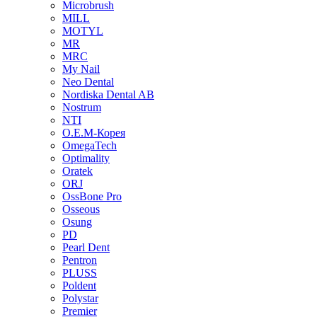
Microbrush
MILL
MOTYL
MR
MRC
My Nail
Neo Dental
Nordiska Dental AB
Nostrum
NTI
O.E.M-Корея
OmegaTech
Optimality
Oratek
ORJ
OssBone Pro
Osseous
Osung
PD
Pearl Dent
Pentron
PLUSS
Poldent
Polystar
Premier