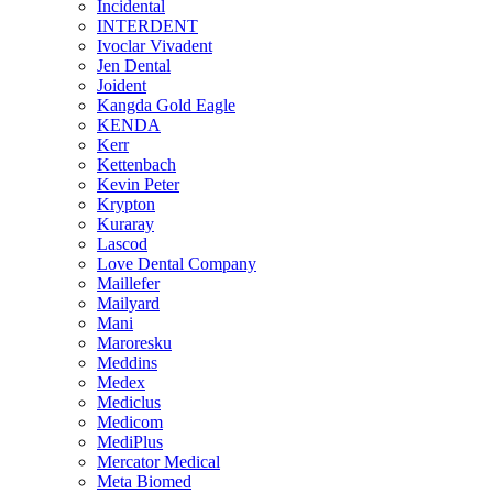
Incidental
INTERDENT
Ivoclar Vivadent
Jen Dental
Joident
Kangda Gold Eagle
KENDA
Kerr
Kettenbach
Kevin Peter
Krypton
Kuraray
Lascod
Love Dental Company
Maillefer
Mailyard
Mani
Maroresku
Meddins
Medex
Mediclus
Medicom
MediPlus
Mercator Medical
Meta Biomed