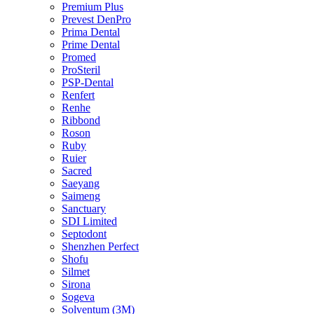
Premium Plus
Prevest DenPro
Prima Dental
Prime Dental
Promed
ProSteril
PSP-Dental
Renfert
Renhe
Ribbond
Roson
Ruby
Ruier
Sacred
Saeyang
Saimeng
Sanctuary
SDI Limited
Septodont
Shenzhen Perfect
Shofu
Silmet
Sirona
Sogeva
Solventum (3M)