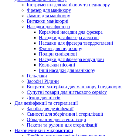
Інструменти для манікюру та педикюру
Фрезер для манікюру
Лампи для манікюру
Витяжки манікюрні
Насадки для фрезера
Керамічні насадки для фрезера
Насадки для фрезера алмазні
Насадки для фрезера твердосплавні
Фрези для педикюру
Поліри силіконові
Насадки для фрезера корундові
Ковпачки пісочні
Інші насадки для манікюру
Гель-лаки
Засоби | Рідини
Витратні матеріали для манікюру і педикюру.
Супутні товари для нігтьового сервісу
Декор для нігтів
Для дезінфекції та стерилізації
Засоби для дезінфекції
Ємності для зберігання і стерилізації
Обладнання для стерилізації
Пакети та рулони для стерилізації
Наконечники і мікромотори
Турбінні стоматологічні наконечники