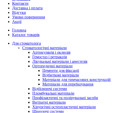
Контакти
Доставка і оплата
Відгуки
Умови повернення
Акції
Головна
Каталог товарів
Для стоматолога
Стоматологічні матеріали
Артикуляція і оклюзія
Гемостаз і ретракція
Лікувальні матеріали і анестезія
Ортопедичні матеріали
Цементи для фіксації
Відбиткові матеріали
Матеріали для тимчасових конструкцій
Матеріали для перебазування
Відбілюючі системи
Пломбувальні матеріали
Профілактичні та полірувальні засоби
Витратні матеріали
Хірургічні остеопластичні матеріали
Шинуючі системи