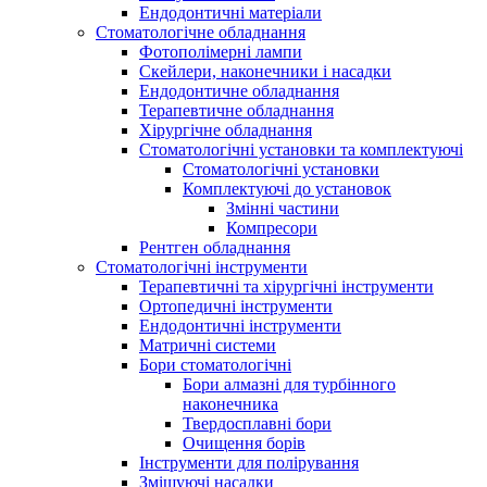
Ендодонтичні матеріали
Стоматологічне обладнання
Фотополімерні лампи
Скейлери, наконечники і насадки
Ендодонтичне обладнання
Терапевтичне обладнання
Хірургічне обладнання
Стоматологічні установки та комплектуючі
Стоматологічні установки
Комплектуючі до установок
Змінні частини
Компресори
Рентген обладнання
Стоматологічні інструменти
Терапевтичні та хірургічні інструменти
Ортопедичні інструменти
Ендодонтичні інструменти
Матричні системи
Бори стоматологічні
Бори алмазні для турбінного
наконечника
Твердосплавні бори
Очищення борів
Інструменти для полірування
Змішуючі насадки