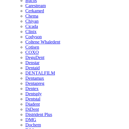
Bucos
Carestream
Cerkamed
Chema
Chiyan
Cicada
Clinix
Codyson
Coltene Whaledent
Cotisen
COXO
DeguDent
Denstar
Dentaid
DENTALFILM
Dentamax
Dentapreg
Dentex
Dentsply
Dentstal
Diadent
DiDent
Distrident Plus
DMG
Dochem