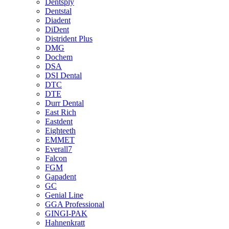
Dentsply
Dentstal
Diadent
DiDent
Distrident Plus
DMG
Dochem
DSA
DSI Dental
DTC
DTE
Durr Dental
East Rich
Eastdent
Eighteeth
EMMET
Everall7
Falcon
FGM
Gapadent
GC
Genial Line
GGA Professional
GINGI-PAK
Hahnenkratt