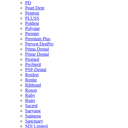
PD
Pearl Dent
Pentron
PLUSS
Poldent
Polystar
Premier
Premium Plus
Prevest DenPro
Prima Dental
Prime Dental
Promed
ProSteril
PSP-Dental
Renfert
Renhe
Ribbond
Roson
Ruby
Ruier
Sacred
Saeyang
Saimeng
Sanctuary
SDI Limited