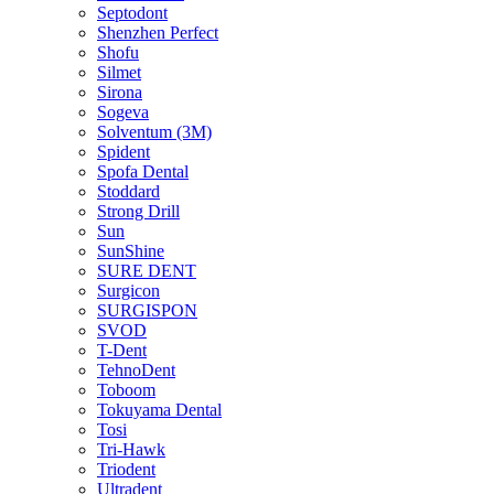
Septodont
Shenzhen Perfect
Shofu
Silmet
Sirona
Sogeva
Solventum (3M)
Spident
Spofa Dental
Stoddard
Strong Drill
Sun
SunShine
SURE DENT
Surgicon
SURGISPON
SVOD
T-Dent
TehnoDent
Toboom
Tokuyama Dental
Tosi
Tri-Hawk
Triodent
Ultradent