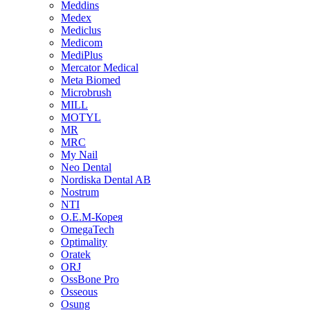
Meddins
Medex
Mediclus
Medicom
MediPlus
Mercator Medical
Meta Biomed
Microbrush
MILL
MOTYL
MR
MRC
My Nail
Neo Dental
Nordiska Dental AB
Nostrum
NTI
O.E.M-Корея
OmegaTech
Optimality
Oratek
ORJ
OssBone Pro
Osseous
Osung