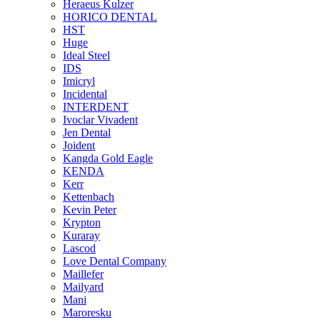
Heraeus Kulzer
HORICO DENTAL
HST
Huge
Ideal Steel
IDS
Imicryl
Incidental
INTERDENT
Ivoclar Vivadent
Jen Dental
Joident
Kangda Gold Eagle
KENDA
Kerr
Kettenbach
Kevin Peter
Krypton
Kuraray
Lascod
Love Dental Company
Maillefer
Mailyard
Mani
Maroresku