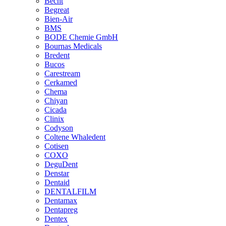
Becht
Begreat
Bien-Air
BMS
BODE Chemie GmbH
Bournas Medicals
Bredent
Bucos
Carestream
Cerkamed
Chema
Chiyan
Cicada
Clinix
Codyson
Coltene Whaledent
Cotisen
COXO
DeguDent
Denstar
Dentaid
DENTALFILM
Dentamax
Dentapreg
Dentex