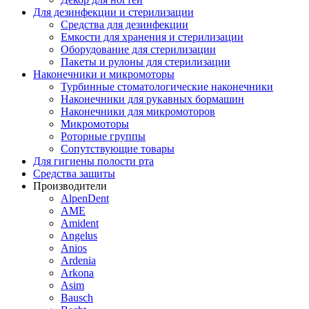
Для дезинфекции и стерилизации
Средства для дезинфекции
Емкости для хранения и стерилизации
Оборудование для стерилизации
Пакеты и рулоны для стерилизации
Наконечники и микромоторы
Турбинные стоматологические наконечники
Наконечники для рукавных бормашин
Наконечники для микромоторов
Микромоторы
Роторные группы
Сопутствующие товары
Для гигиены полости рта
Средства защиты
Производители
AlpenDent
AME
Amident
Angelus
Anios
Ardenia
Arkona
Asim
Bausch