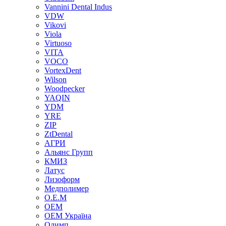
Vannini Dental Indus
VDW
Vikovi
Viola
Virtuoso
VITA
VOCO
VortexDent
Wilson
Woodpecker
YAQIN
YDM
YRE
ZIP
ZtDental
АГРИ
Альянс Групп
КМИЗ
Латус
Лизоформ
Медполимер
О.Е.М
ОЕМ
ОЕМ Україна
Олимп