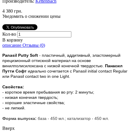
Производитель:
Kettenbach
4 380 грн.
Уведомить о снижении цены
Кол-во
В корзину
описание
Отзывы (
0
)
Panasil Putty Soft
- пластичный, аддитивный, эластомерный
прецизионный оттискной материал на основе
винилполисилоксана с низкой конечной твердостью.
Панасил
Путти Софт
идеально сочетается с Panasil initial contact Regular
или Panasil contact two in one Light.
Свойства:
- короткое время пребывания во рту: 2 минуты;
- низкая конечная твердость;
- хорошие эластичные свойства;
- не липкий.
Форма выпуска:
база - 450 мл.; катализатор - 450 мл.
Вверх